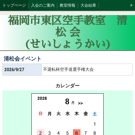
»
トップページ
入会のご案内
教室情報
大会結果
スケジュール
福岡市東区空手教室 清
松 会
(せいしょうかい)
清松会イベント
不退転杯空手道選手権大会
2026/9/27
カレンダー